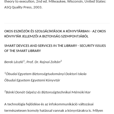
theory to execution, 2nd ed. Milwaukee, Wisconsin, United States:
ASQ Quality Press, 2003.
OKOS ESZKÖZÖK ÉS SZOLGÁLTATÁSOK A KÖNYVTÁRBAN - AZ OKOS
KÖNYVTÁR JELLEMZŐI A BIZTONSÁG SZEMPONTJÁBÓL
SMART DEVICES AND SERVICES IN THE LIBRARY - SECURITY ISSUES
OF THE SMART LIBRARY
1
2
Berek László
, Prof. Dr. Rajnai Zoltán
1
Óbudai Egyetem Biztonságtudományi Doktori Iskola
Óbudai Egyetem Egyetemi Könyvtár
2
Bánki Donát Gépész és Biztonságtechnikai Mérnöki Kar
A technológia fejlődése és az infokommunikáció változásai
természetesen komoly hatással vannak a könyvtárakra is. Milyen