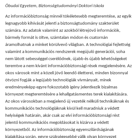
Óbudai Egyetem, Biztonságtudományi Doktori Iskola
Az információbiztonság minnél tökéletesebb megteremtése, az egyik
legnagyobb kihívását jelenti a biztonságtudomány szakterület
számára. Az adatok valamint az azokból létrejövő információk,
bármely formát is öltve, számtalan módon és csatornán
áramolhatnak a minket körülvevő világban. A technológiai fejlettség
valamint a kommunikációs rendszerek megújuló generációi, soha
nem látott sebességgel cserélődnek, újabb és újabb lehetőségeket
teremtve a nem kívánt információbiztonsági rések megjelenésére. Az
okos városok mint a közeli jövő leendő életterei, minden bizonnyal
ötvözni fogják a legújabb technológiák vívmányait, minek
eredményeképp egyre fokozotabb igény jelentkezik bizalmas
környezet megteremtésére a lehallgatásmentes terek kialakítására.
Az okos városokban a megjelenő új vezeték nélküli technikáknak és
kommunikációs technológiáknak kívül kell maradniuk a védett
helyiségek határain, akár csak az elvi információbiztonsági rést
jelentő kommunikációs megoldásokat is kizárva a védett
környezetből. Az információbiztonság egyenszilárdságának
kialakítása során, egyre szükségesebbé válik olyan környezet