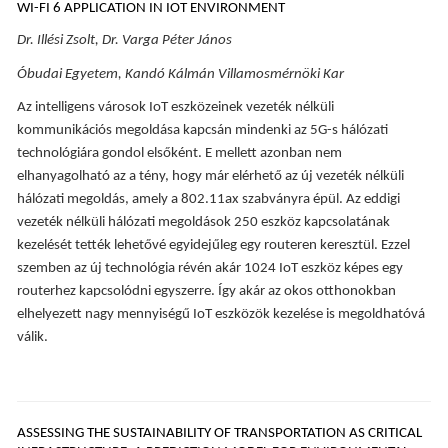
WI-FI 6 APPLICATION IN IOT ENVIRONMENT
Dr. Illési Zsolt, Dr. Varga Péter János
Óbudai Egyetem, Kandó Kálmán Villamosmérnöki Kar
Az intelligens városok IoT eszközeinek vezeték nélküli
kommunikációs megoldása kapcsán mindenki az 5G-s hálózati
technológiára gondol elsőként. E mellett azonban nem
elhanyagolható az a tény, hogy már elérhető az új vezeték nélküli
hálózati megoldás, amely a 802.11ax szabványra épül. Az eddigi
vezeték nélküli hálózati megoldások 250 eszköz kapcsolatának
kezelését tették lehetővé egyidejűleg egy routeren keresztül. Ezzel
szemben az új technológia révén akár 1024 IoT eszköz képes egy
routerhez kapcsolódni egyszerre. Így akár az okos otthonokban
elhelyezett nagy mennyiségű IoT eszközök kezelése is megoldhatóvá
válik.
ASSESSING THE SUSTAINABILITY OF TRANSPORTATION AS CRITICAL