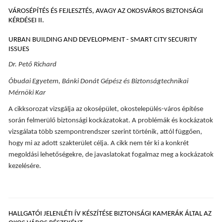
VÁROSÉPÍTÉS ÉS FEJLESZTÉS, AVAGY AZ OKOSVÁROS BIZTONSÁGI
KÉRDÉSEI II.
URBAN BUILDING AND DEVELOPMENT - SMART CITY SECURITY
ISSUES
Dr. Pető Richard
Óbudai Egyetem, Bánki Donát Gépész és Biztonságtechnikai
Mérnöki Kar
A cikksorozat vizsgálja az okosépület, okostelepülés-város építése
során felmerülő biztonsági kockázatokat. A problémák és kockázatok
vizsgálata több szempontrendszer szerint történik, attól függően,
hogy mi az adott szakterület célja. A cikk nem tér ki a konkrét
megoldási lehetőségekre, de javaslatokat fogalmaz meg a kockázatok
kezelésére.
HALLGATÓI JELENLÉTI ÍV KÉSZÍTÉSE BIZTONSÁGI KAMERÁK ÁLTAL AZ