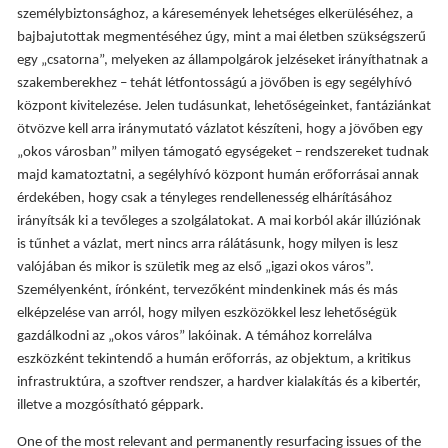
személybiztonsághoz, a káresemények lehetséges elkerüléséhez, a
bajbajutottak megmentéséhez úgy, mint a mai életben szükségszerű
egy „csatorna”, melyeken az állampolgárok jelzéseket irányíthatnak a
szakemberekhez – tehát létfontosságú a jövőben is egy segélyhívó
központ kivitelezése. Jelen tudásunkat, lehetőségeinket, fantáziánkat
ötvözve kell arra iránymutató vázlatot készíteni, hogy a jövőben egy
„okos városban” milyen támogató egységeket – rendszereket tudnak
majd kamatoztatni, a segélyhívó központ humán erőforrásai annak
érdekében, hogy csak a tényleges rendellenesség elhárításához
irányítsák ki a tevőleges a szolgálatokat. A mai korból akár illúziónak
is tűnhet a vázlat, mert nincs arra rálátásunk, hogy milyen is lesz
valójában és mikor is születik meg az első „igazi okos város”.
Személyenként, írónként, tervezőként mindenkinek más és más
elképzelése van arról, hogy milyen eszközökkel lesz lehetőségük
gazdálkodni az „okos város” lakóinak. A témához korrelálva
eszközként tekintendő a humán erőforrás, az objektum, a kritikus
infrastruktúra, a szoftver rendszer, a hardver kialakítás és a kibertér,
illetve a mozgósítható géppark.
One of the most relevant and permanently resurfacing issues of the