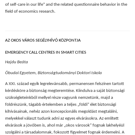
of self-care in our life" and the related questionnaire behavior in the
field of economics research.
AZ OKOS VÁROS SEGÉLYHÍVÓ KÖZPONTJA
EMERGENCY CALL CENTRES IN SMART CITIES
Hajdu Beáta
Óbudai Egyetem, Biztonságtudományi Doktori Iskola
A XXI. század egyik legrelevánsabb, permanensen felszínen tartott
kérdésköre a biztonság megteremtése. Kiindulva a saját biztonsági
szükségleteinkből mellyel része vagyunk nemzetünk, majd a
földrészünk, tágabb értelemben a teljes „földi” élet biztonsági
kihívásainak, nehéz azon koncepcionális megoldást megtalálni,
melyekkel választ tudunk adni az egyes elvárásokra. Az említett
elvárások a jövőben is, ahol már „okos városok” fognak lakhelyéül
szolgálni a társadalomnak, fokozott figyelmet fognak érdemelni. A