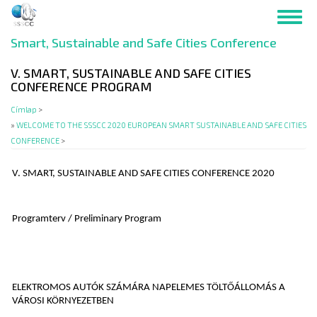
Ugrás
Toggl
a
navig
tartalomra
Smart, Sustainable and Safe Cities Conference
V. SMART, SUSTAINABLE AND SAFE CITIES
CONFERENCE PROGRAM
Címlap
>
WELCOME TO THE SSSCC 2020 EUROPEAN SMART SUSTAINABLE AND SAFE CITIES
CONFERENCE
>
V. SMART, SUSTAINABLE AND SAFE CITIES CONFERENCE
2020
Programterv / Preliminary Program
ELEKTROMOS AUTÓK SZÁMÁRA NAPELEMES TÖLTŐÁLLOMÁS A
VÁROSI KÖRNYEZETBEN