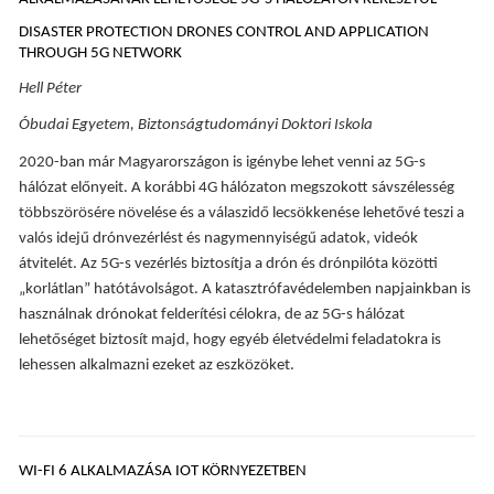
DISASTER PROTECTION DRONES CONTROL AND APPLICATION
THROUGH 5G NETWORK
Hell Péter
Óbudai Egyetem, Biztonságtudományi Doktori Iskola
2020-ban már Magyarországon is igénybe lehet venni az 5G-s
hálózat előnyeit. A korábbi 4G hálózaton megszokott sávszélesség
többszörösére növelése és a válaszidő lecsökkenése lehetővé teszi a
valós idejű drónvezérlést és nagymennyiségű adatok, videók
átvitelét. Az 5G-s vezérlés biztosítja a drón és drónpilóta közötti
„korlátlan” hatótávolságot. A katasztrófavédelemben napjainkban is
használnak drónokat felderítési célokra, de az 5G-s hálózat
lehetőséget biztosít majd, hogy egyéb életvédelmi feladatokra is
lehessen alkalmazni ezeket az eszközöket.
WI-FI 6 ALKALMAZÁSA IOT KÖRNYEZETBEN