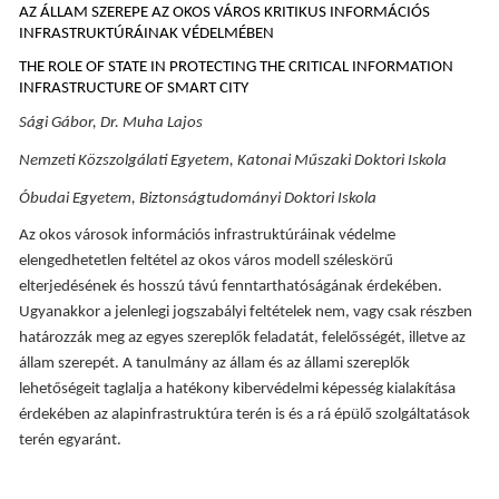
AZ ÁLLAM SZEREPE AZ OKOS VÁROS KRITIKUS INFORMÁCIÓS
INFRASTRUKTÚRÁINAK VÉDELMÉBEN
THE ROLE OF STATE IN PROTECTING THE CRITICAL INFORMATION
INFRASTRUCTURE OF SMART CITY
Sági Gábor, Dr. Muha Lajos
Nemzeti Közszolgálati Egyetem, Katonai Műszaki Doktori Iskola
Óbudai Egyetem, Biztonságtudományi Doktori Iskola
Az okos városok információs infrastruktúráinak védelme
elengedhetetlen feltétel az okos város modell széleskörű
elterjedésének és hosszú távú fenntarthatóságának érdekében.
Ugyanakkor a jelenlegi jogszabályi feltételek nem, vagy csak részben
határozzák meg az egyes szereplők feladatát, felelősségét, illetve az
állam szerepét. A tanulmány az állam és az állami szereplők
lehetőségeit taglalja a hatékony kibervédelmi képesség kialakítása
érdekében az alapinfrastruktúra terén is és a rá épülő szolgáltatások
terén egyaránt.