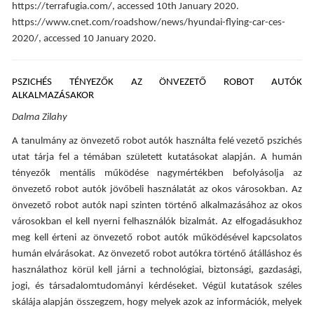
https://terrafugia.com/, accessed 10th January 2020.
https://www.cnet.com/roadshow/news/hyundai-flying-car-ces-
2020/, accessed 10 January 2020.
PSZICHÉS TÉNYEZŐK AZ ÖNVEZETŐ ROBOT AUTÓK
ALKALMAZÁSAKOR
Dalma Zilahy
A tanulmány az önvezető robot autók használta felé vezető pszichés
utat tárja fel a témában született kutatásokat alapján. A humán
tényezők mentális működése nagymértékben befolyásolja az
önvezető robot autók jövőbeli használatát az okos városokban. Az
önvezető robot autók napi szinten történő alkalmazásához az okos
városokban el kell nyerni felhasználók bizalmát. Az elfogadásukhoz
meg kell érteni az önvezető robot autók működésével kapcsolatos
humán elvárásokat. Az önvezető robot autókra történő átálláshoz és
használathoz körül kell járni a technológiai, biztonsági, gazdasági,
jogi, és társadalomtudományi kérdéseket. Végül kutatások széles
skálája alapján összegzem, hogy melyek azok az információk, melyek