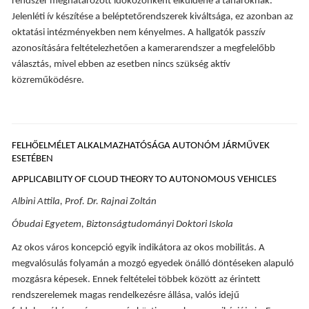
rendszer meghatározott időközönként elküldené a tanároknak.
Jelenléti ív készítése a beléptetőrendszerek kiváltsága, ez azonban az
oktatási intézményekben nem kényelmes. A hallgatók passzív
azonosítására feltételezhetően a kamerarendszer a megfelelőbb
választás, mivel ebben az esetben nincs szükség aktív
közreműködésre.
FELHŐELMÉLET ALKALMAZHATÓSÁGA AUTONÓM JÁRMŰVEK
ESETÉBEN
APPLICABILITY OF CLOUD THEORY TO AUTONOMOUS VEHICLES
Albini Attila, Prof. Dr. Rajnai Zoltán
Óbudai Egyetem, Biztonságtudományi Doktori Iskola
Az okos város koncepció egyik indikátora az okos mobilitás. A
megvalósulás folyamán a mozgó egyedek önálló döntéseken alapuló
mozgásra képesek. Ennek feltételei többek között az érintett
rendszerelemek magas rendelkezésre állása, valós idejű