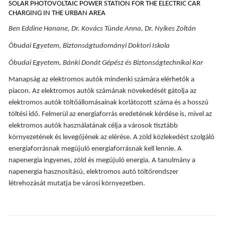
SOLAR PHOTOVOLTAIC POWER STATION FOR THE ELECTRIC CAR
CHARGING IN THE URBAN AREA
Ben Eddine Hanane, Dr. Kovács Tünde Anna, Dr. Nyikes Zoltán
Óbudai Egyetem, Biztonságtudományi Doktori Iskola
Óbudai Egyetem, Bánki Donát Gépész és Biztonságtechnikai Kar
Manapság az elektromos autók mindenki számára elérhetők a
piacon. Az elektromos autók számának növekedését gátolja az
elektromos autók töltőállomásainak korlátozott száma és a hosszú
töltési idő. Felmerül az energiaforrás eredetének kérdése is, mivel az
elektromos autók használatának célja a városok tisztább
környezetének és levegőjének az elérése. A zöld közlekedést szolgáló
energiaforrásnak megújuló energiaforrásnak kell lennie. A
napenergia ingyenes, zöld és megújuló energia. A tanulmány a
napenergia hasznosítású, elektromos autó töltőrendszer
létrehozását mutatja be városi környezetben.