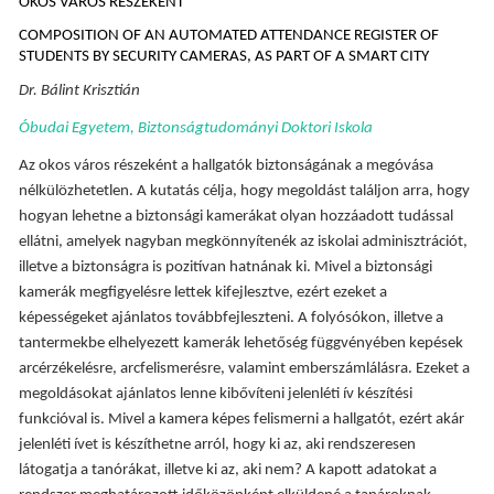
OKOS VÁROS RÉSZEKÉNT
COMPOSITION OF AN AUTOMATED ATTENDANCE REGISTER OF
STUDENTS BY SECURITY CAMERAS, AS PART OF A SMART CITY
Dr. Bálint Krisztián
Óbudai Egyetem, Biztonságtudományi Doktori Iskola
Az okos város részeként a hallgatók biztonságának a megóvása
nélkülözhetetlen. A kutatás célja, hogy megoldást találjon arra, hogy
hogyan lehetne a biztonsági kamerákat olyan hozzáadott tudással
ellátni, amelyek nagyban megkönnyítenék az iskolai adminisztrációt,
illetve a biztonságra is pozitívan hatnának ki. Mivel a biztonsági
kamerák megfigyelésre lettek kifejlesztve, ezért ezeket a
képességeket ajánlatos továbbfejleszteni. A folyósókon, illetve a
tantermekbe elhelyezett kamerák lehetőség függvényében kepések
arcérzékelésre, arcfelismerésre, valamint emberszámlálásra. Ezeket a
megoldásokat ajánlatos lenne kibővíteni jelenléti ív készítési
funkcióval is. Mivel a kamera képes felismerni a hallgatót, ezért akár
jelenléti ívet is készíthetne arról, hogy ki az, aki rendszeresen
látogatja a tanórákat, illetve ki az, aki nem? A kapott adatokat a