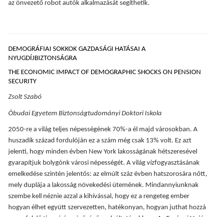
az önvezető robot autók alkalmazását segíthetik.
DEMOGRÁFIAI SOKKOK GAZDASÁGI HATÁSAI A
NYUGDÍJBIZTONSÁGRA
THE ECONOMIC IMPACT OF DEMOGRAPHIC SHOCKS ON PENSION
SECURITY
Zsolt Szabó
Óbudai Egyetem Biztonságtudományi Doktori Iskola
2050-re a világ teljes népességének 70%-a él majd városokban. A
huszadik század fordulóján ez a szám még csak 13% volt. Ez azt
jelenti, hogy minden évben New York lakosságának hétszeresével
gyarapítjuk bolygónk városi népességét. A világ vízfogyasztásának
emelkedése szintén jelentős: az elmúlt száz évben hatszorosára nőtt,
mely duplája a lakosság növekedési ütemének. Mindannyiunknak
szembe kell néznie azzal a kihívással, hogy ez a rengeteg ember
hogyan élhet együtt szervezetten, hatékonyan, hogyan juthat hozzá