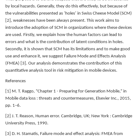
by local hazards. Generally, they do this effectively, but because of
the vulnerabilities presented as ‘holes’ in Swiss Cheese Model (SCM)
[2], weaknesses have been always present. This work aims to
introduce the adoption of SCM in organizations where these devices
are used. Firstly, we explain how the human factors can lead to
errors and what is the contribution of latent conditions in holes.
Secondly, it is shown that SCM has its limitations and to make good
use and enhance it, we suggest Failure Mode and Effects Analysis
(FMEA) [3]. Our analysis demonstrates the contribution of this
quantitative analysis tool in risk mitigation in mobile devices.
References
[1] M. T. Raggo, “Chapter 1 - Preparing for Generation Mobile,” in
Mobile data loss : threats and countermeasures, Elsevier Inc., 2015,
pp. 1–6.
[2] J. T. Reason, Human error. Cambridge, UK; New York : Cambridge
University Press, 1990.
[3] D. H. Stamatis, Failure mode and effect analysis: FMEA from