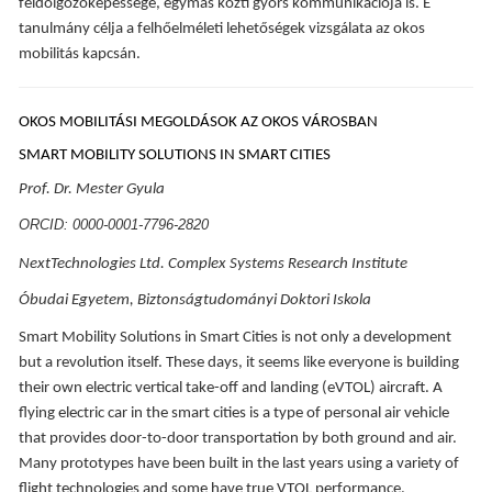
feldolgozóképessége, egymás közti gyors kommunikációja is. E
tanulmány célja a felhőelméleti lehetőségek vizsgálata az okos
mobilitás kapcsán.
OKOS MOBILITÁSI MEGOLDÁSOK AZ OKOS VÁROSBAN
SMART MOBILITY SOLUTIONS IN SMART CITIES
Prof. Dr. Mester Gyula
ORCID: 0000-0001-7796-2820
NextTechnologies Ltd. Complex Systems Research Institute
Óbudai Egyetem, Biztonságtudományi Doktori Iskola
Smart Mobility Solutions in Smart Cities is not only a development
but a revolution itself. These days, it seems like everyone is building
their own electric vertical take-off and landing (eVTOL) aircraft. A
flying electric car in the smart cities is a type of personal air vehicle
that provides door-to-door transportation by both ground and air.
Many prototypes have been built in the last years using a variety of
flight technologies and some have true VTOL performance.