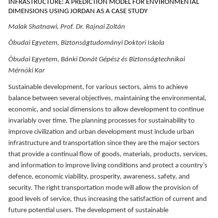
INFRASTRUCTURE: A PREDICTION MODEL FOR ENVIRONMENTAL
DIMENSIONS USING JORDAN AS A CASE STUDY
Malak Shatnawi, Prof. Dr. Rajnai Zoltán
Óbudai Egyetem, Biztonságtudományi Doktori Iskola
Óbudai Egyetem, Bánki Donát Gépész és Biztonságtechnikai
Mérnöki Kar
Sustainable development, for various sectors, aims to achieve
balance between several objectives, maintaining the environmental,
economic, and social dimensions to allow development to continue
invariably over time. The planning processes for sustainability to
improve civilization and urban development must include urban
infrastructure and transportation since they are the major sectors
that provide a continual flow of goods, materials, products, services,
and information to improve living conditions and protect a country’s
defence, economic viability, prosperity, awareness, safety, and
security. The right transportation mode will allow the provision of
good levels of service, thus increasing the satisfaction of current and
future potential users. The development of sustainable