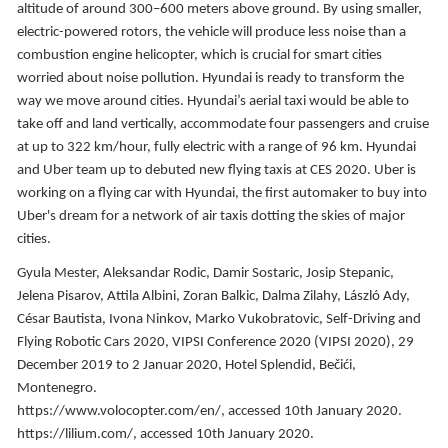
altitude of around 300–600 meters above ground. By using smaller,
electric-powered rotors, the vehicle will produce less noise than a
combustion engine helicopter, which is crucial for smart cities
worried about noise pollution. Hyundai is ready to transform the
way we move around cities. Hyundai’s aerial taxi would be able to
take off and land vertically, accommodate four passengers and cruise
at up to 322 km/hour, fully electric with a range of 96 km. Hyundai
and Uber team up to debuted new flying taxis at CES 2020. Uber is
working on a flying car with Hyundai, the first automaker to buy into
Uber's dream for a network of air taxis dotting the skies of major
cities.
Gyula Mester, Aleksandar Rodic, Damir Sostaric, Josip Stepanic,
Jelena Pisarov, Attila Albini, Zoran Balkic, Dalma Zilahy, László Ady,
César Bautista, Ivona Ninkov, Marko Vukobratovic, Self-Driving and
Flying Robotic Cars 2020, VIPSI Conference 2020 (VIPSI 2020), 29
December 2019 to 2 Januar 2020, Hotel Splendid, Bečići,
Montenegro.
https://www.volocopter.com/en/, accessed 10th January 2020.
https://lilium.com/, accessed 10th January 2020.