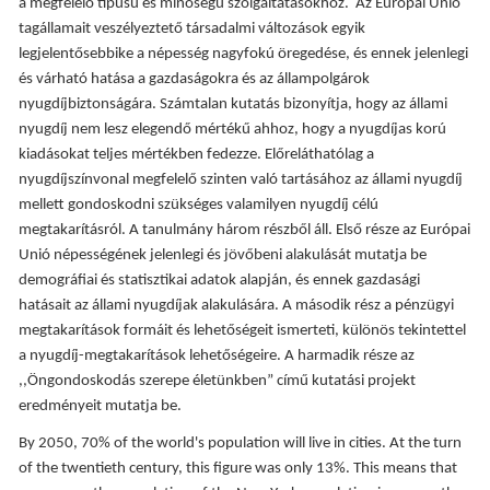
a megfelelő típusú és minőségű szolgáltatásokhoz. Az Európai Unió
tagállamait veszélyeztető társadalmi változások egyik
legjelentősebbike a népesség nagyfokú öregedése, és ennek jelenlegi
és várható hatása a gazdaságokra és az állampolgárok
nyugdíjbiztonságára. Számtalan kutatás bizonyítja, hogy az állami
nyugdíj nem lesz elegendő mértékű ahhoz, hogy a nyugdíjas korú
kiadásokat teljes mértékben fedezze. Előreláthatólag a
nyugdíjszínvonal megfelelő szinten való tartásához az állami nyugdíj
mellett gondoskodni szükséges valamilyen nyugdíj célú
megtakarításról. A tanulmány három részből áll. Első része az Európai
Unió népességének jelenlegi és jövőbeni alakulását mutatja be
demográfiai és statisztikai adatok alapján, és ennek gazdasági
hatásait az állami nyugdíjak alakulására. A második rész a pénzügyi
megtakarítások formáit és lehetőségeit ismerteti, különös tekintettel
a nyugdíj-megtakarítások lehetőségeire. A harmadik része az
,,Öngondoskodás szerepe életünkben” című kutatási projekt
eredményeit mutatja be.
By 2050, 70% of the world's population will live in cities. At the turn
of the twentieth century, this figure was only 13%. This means that