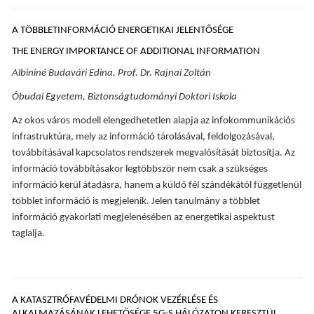
A TÖBBLETINFORMÁCIÓ ENERGETIKAI JELENTŐSÉGE
THE ENERGY IMPORTANCE OF ADDITIONAL INFORMATION
Albininé Budavári Edina, Prof. Dr. Rajnai Zoltán
Óbudai Egyetem, Biztonságtudományi Doktori Iskola
Az okos város modell elengedhetetlen alapja az infokommunikációs
infrastruktúra, mely az információ tárolásával, feldolgozásával,
továbbításával kapcsolatos rendszerek megvalósítását biztosítja. Az
információ továbbításakor legtöbbször nem csak a szükséges
információ kerül átadásra, hanem a küldő fél szándékától függetlenül
többlet információ is megjelenik. Jelen tanulmány a többlet
információ gyakorlati megjelenésében az energetikai aspektust
taglalja.
A KATASZTRÓFAVÉDELMI DRÓNOK VEZÉRLÉSE ÉS
ALKALMAZÁSÁNAK LEHETŐSÉGE 5G-S HÁLÓZATON KERESZTÜL